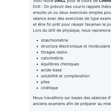
Voici notre
DRILL
pour le cours de
Chimi
Drill : On prévoit des courts rappels thé
ensuite un ou deux exercices simples pour 
séance avec des exercices de type exam
et être fin prêt pour réussir l’examen le jo
Lors du drill de physique, nous reprenons
stœchiométrie
structure électronique et moléculaire
titrages redox
calorimétrie
équilibres chimiques
acide-base
solubilité et complexation
piles
cinétique
Nous travaillons sur bases des séances d'
anciens examens afin de préparer au mieux