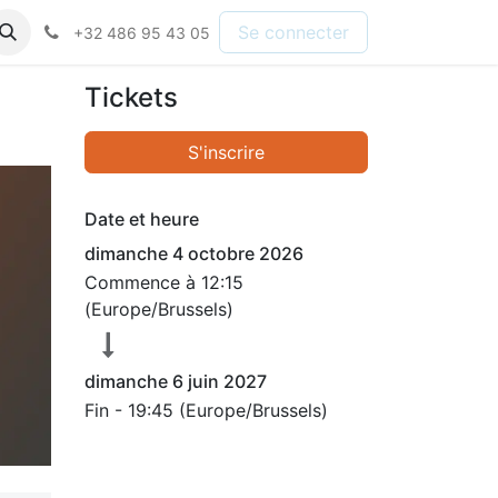
Se connecter
+32 486 95 43 05
Tickets
S'inscrire
Date et heure
dimanche 4 octobre 2026
Commence à
12:15
(
Europe/Brussels
)
dimanche 6 juin 2027
Fin -
19:45
(
Europe/Brussels
)